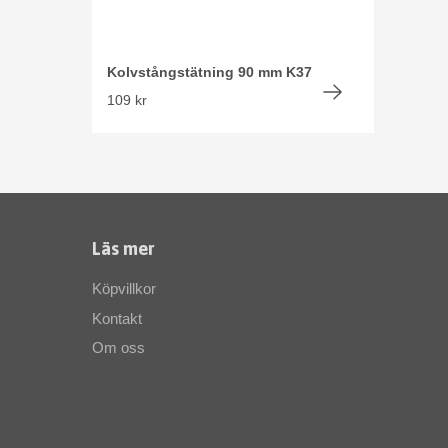
Kolvstångstätning 90 mm K37
109 kr
Läs mer
Köpvillkor
Kontakt
Om oss