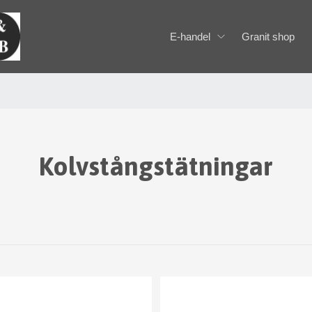
E-handel
Granit shop
Kolvstångstätningar