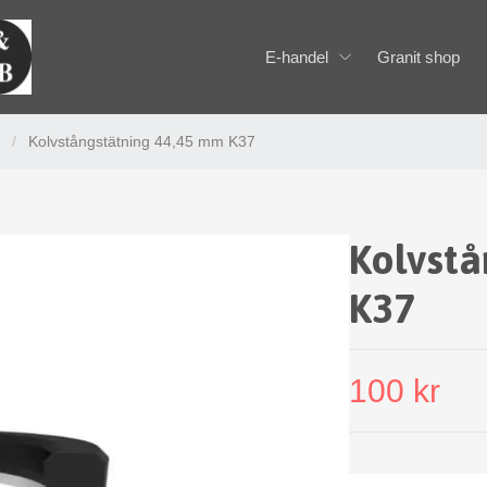
E-handel
Granit shop
/
Kolvstångstätning 44,45 mm K37
Kolvstå
K37
100 kr