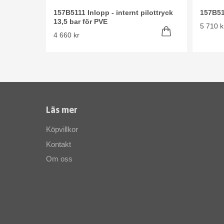
157B5111 Inlopp - internt pilottryck
157B51
13,5 bar för PVE
5 710 k
4 660 kr
Läs mer
Köpvillkor
Kontakt
Om oss