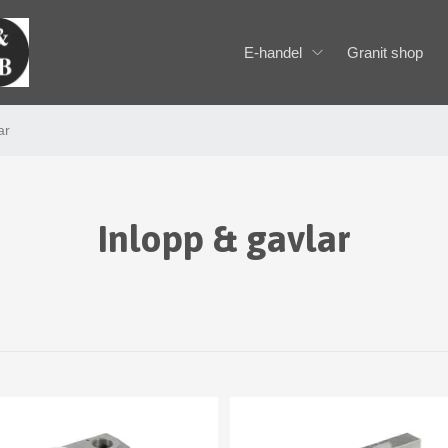
E-handel
Granit shop
ar
Inlopp & gavlar