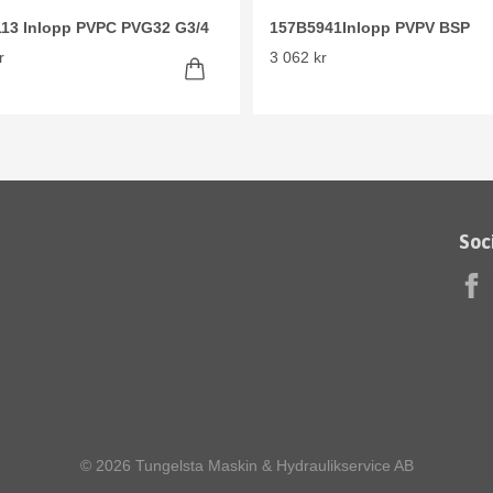
13 Inlopp PVPC PVG32 G3/4
157B5941Inlopp PVPV BSP
r
3 062 kr
Soc
© 2026 Tungelsta Maskin & Hydraulikservice AB