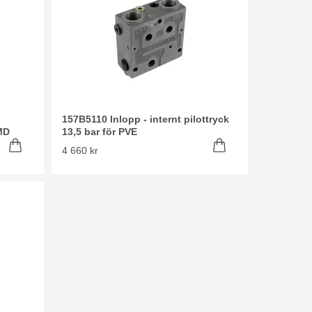
157B5110 Inlopp - internt pilottryck
MD
13,5 bar för PVE
4 660 kr