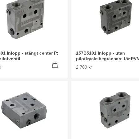
01 Inlopp - stängt center P:
157B5101 Inlopp - utan
pilotventil
pilottrycksbegränsare för PV
r
2 769 kr