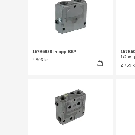
157B5938 Inlopp BSP
157B50
1/2 m. 
2 806 kr
2 769 k