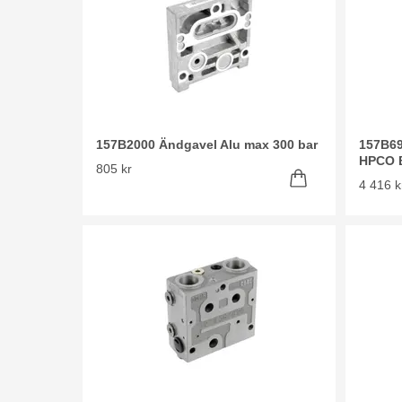
157B2000 Ändgavel Alu max 300 bar
157B6
HPCO 
805 kr
4 416 k