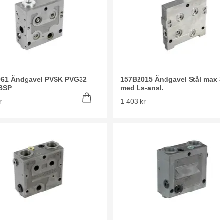
961 Ändgavel PVSK PVG32
157B2015 Ändgavel Stål max 
BSP
med Ls-ansl.
r
1 403 kr