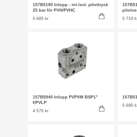
157B5190 Inlopp - int./ext. pilottryck
157B51
25 bar för PVH/PVHC
pilotve
5 685 kr
5 710 k
157B5940 Inlopp PVPVM BSP1"
157B51
f/PVLP
5 685 k
4 575 kr