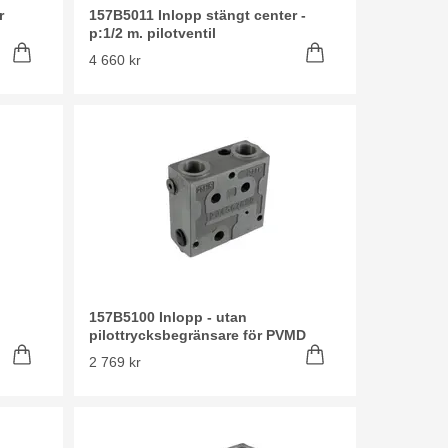
r
157B5011 Inlopp stängt center -
p:1/2 m. pilotventil
4 660 kr
157B5100 Inlopp - utan
pilottrycksbegränsare för PVMD
2 769 kr