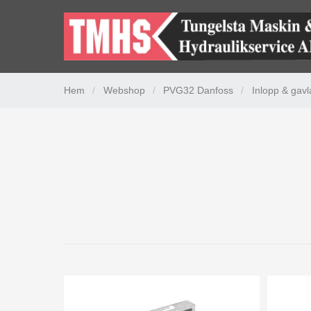
Hem
/
Webshop
/
PVG32 Danfoss
/
Inlopp & gavl