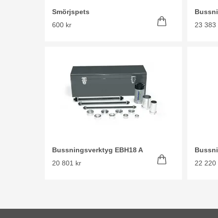
Smörjspets
Bussni
600 kr
23 383 
Bussningsverktyg EBH18 A
Bussni
20 801 kr
22 220 