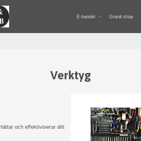
E-handel
Granit shop
Verktyg
ättar och effektiviserar ditt