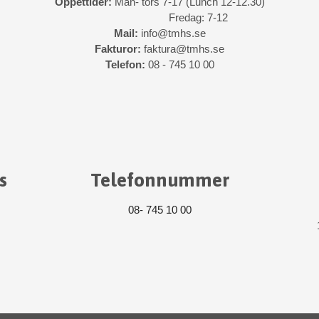
Öppettider:
Mån- tors 7-17 (Lunch 12-12.30)
Fredag: 7-12
Mail:
info@tmhs.se
Fakturor:
faktura@tmhs.se
Telefon:
08 - 745 10 00
s
Telefonnummer
08- 745 10 00