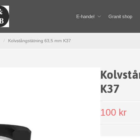
E-handel
Granit shop
/
Kolvstångstätning 63,5 mm K37
Kolvstå
K37
100 kr