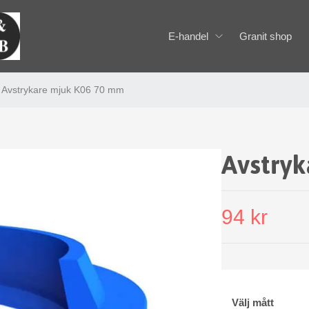
E-handel
Granit shop
Avstrykare mjuk K06 70 mm
Avstry
94 kr
Välj mått