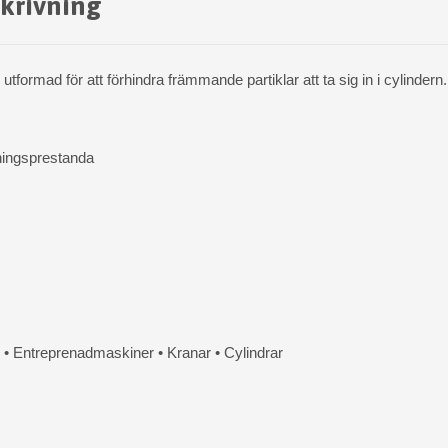
krivning
tformad för att förhindra främmande partiklar att ta sig in i cylindern
ningsprestanda
e
• Entreprenadmaskiner • Kranar • Cylindrar