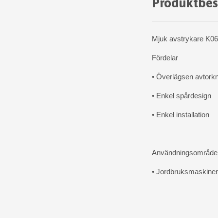
Produktbes
Mjuk avstrykare K06 u
Fördelar
• Överlägsen avtork
• Enkel spårdesign
• Enkel installation
Användningsområd
• Jordbruksmaskiner 