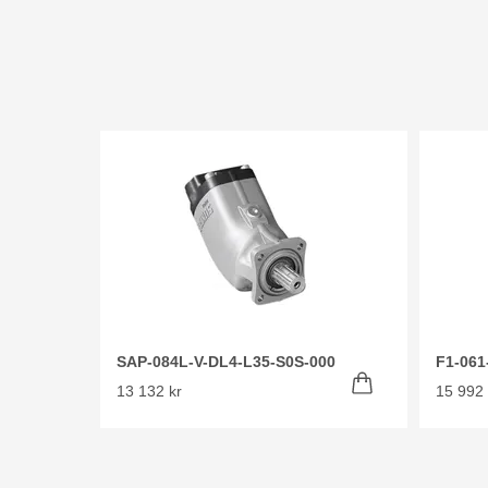
SAP-084L-V-DL4-L35-S0S-000
F1-061
13 132 kr
15 992 