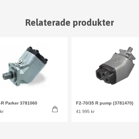
Relaterade produkter
-R Parker 3781060
F2-70/35 R pump (3781470)
kr
41 995 kr