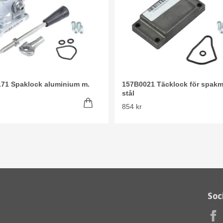
71 Spaklock aluminium m.
157B0021 Täcklock för spak
stål
854 kr
Soc