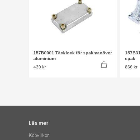
157B0001 Täcklock för spakmanöver
157B31
aluminium
spak
439 kr
866 kr
Läs mer
Köpvillkor