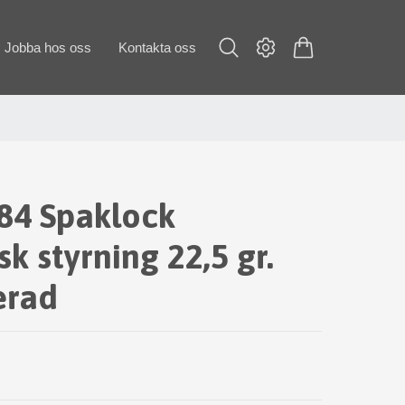
Jobba hos oss
Kontakta oss
84 Spaklock
k styrning 22,5 gr.
erad