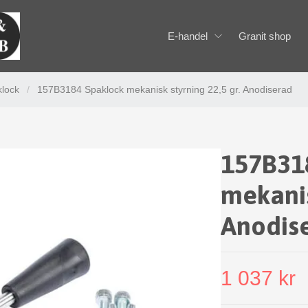
E-handel
Granit shop
klock
/
157B3184 Spaklock mekanisk styrning 22,5 gr. Anodiserad
157B31
mekanis
Anodis
1 037 kr