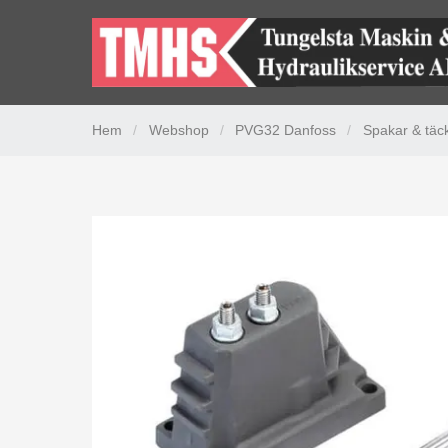
Hem
/
Webshop
/
PVG32 Danfoss
/
Spakar & täc