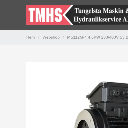
Hem
/
Webshop
/
MS112M-4 4,6KW 230/400V S3 