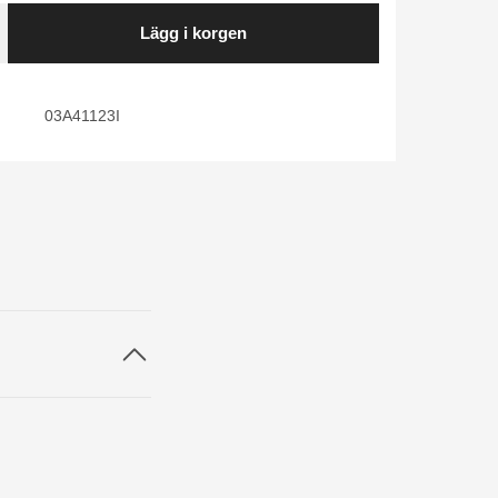
Lägg i korgen
03A41123I