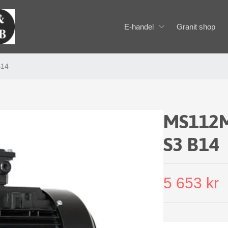
E-handel
Granit shop
B14
MS112M
S3 B14
5 653 kr