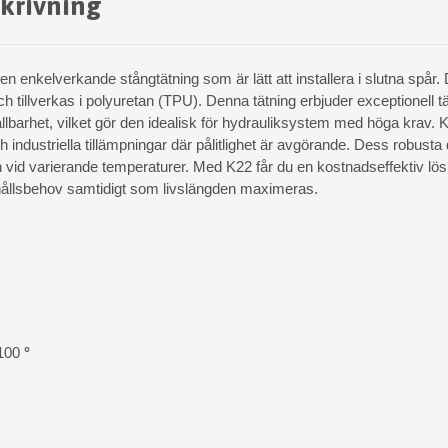
krivning
 enkelverkande stångtätning som är lätt att installera i slutna spår.
h tillverkas i polyuretan (TPU). Denna tätning erbjuder exceptionell t
ållbarhet, vilket gör den idealisk för hydrauliksystem med höga krav. K
 industriella tillämpningar där pålitlighet är avgörande. Dess robusta 
 vid varierande temperaturer. Med K22 får du en kostnadseffektiv l
hållsbehov samtidigt som livslängden maximeras.
100
°