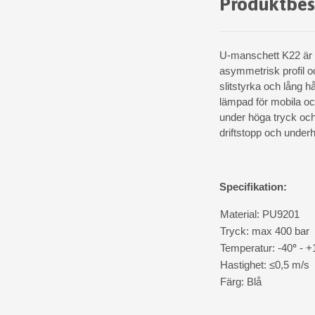
Produktbes
U-manschett K22 är en
asymmetrisk profil oc
slitstyrka och lång h
lämpad för mobila och
under höga tryck och
driftstopp och under
Specifikation:
Material: PU9201
Tryck: max 400 bar
Temperatur: -40
°
- +
Hastighet: ≤0,5 m/s
Färg: Blå