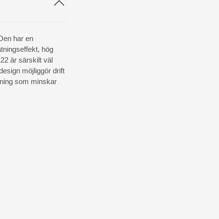
 Den har en
ätningseffekt, hög
22 är särskilt väl
design möjliggör drift
ösning som minskar