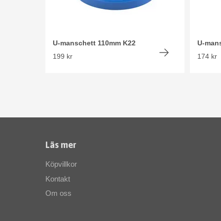
U-manschett 110mm K22
U-man
199 kr
174 kr
Läs mer
Köpvillkor
Kontakt
Om oss