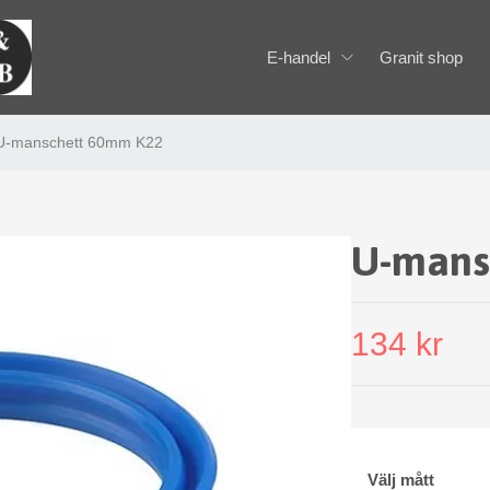
E-handel
Granit shop
U-manschett 60mm K22
U-mans
134 kr
Välj mått