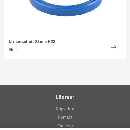
U-manschett 22mm K22
95 kr
Läs mer
Köpvillkor
Kontakt
Om oss