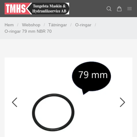
Hem
/
Webshop
/
Tätningar
/
O-ringar
/
O-ringar 79 mm NBR 70