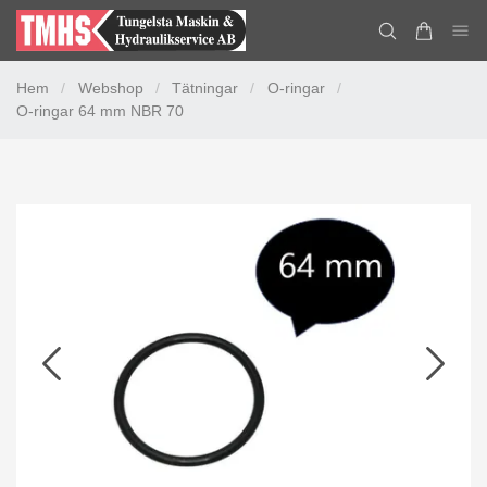
Hem
/
Webshop
/
Tätningar
/
O-ringar
/
O-ringar 64 mm NBR 70