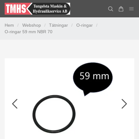
Hem
/
Webshop
/
Tätningar
/
O-ringar
/
O-ringar 59 mm NBR 70