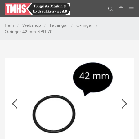
Hem
/
Webshop
/
Tätningar
/
O-ringar
/
O-ringar 42 mm NBR 70