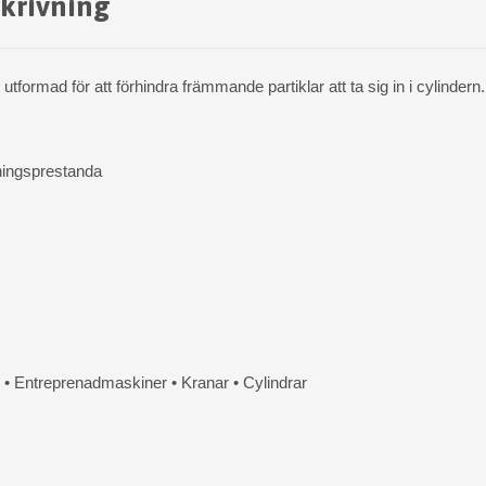
krivning
tformad för att förhindra främmande partiklar att ta sig in i cylindern
ningsprestanda
e
• Entreprenadmaskiner • Kranar • Cylindrar