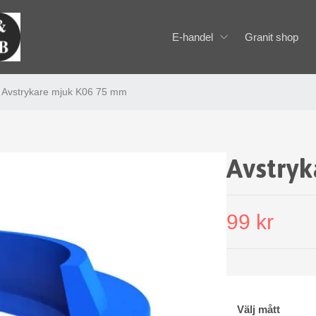
E-handel
Granit shop
Avstrykare mjuk K06 75 mm
Avstry
99 kr
Välj mått