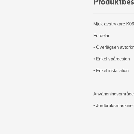
Produktbes
Mjuk avstrykare K06 u
Fördelar
• Överlägsen avtork
• Enkel spårdesign
• Enkel installation
Användningsområd
• Jordbruksmaskiner 